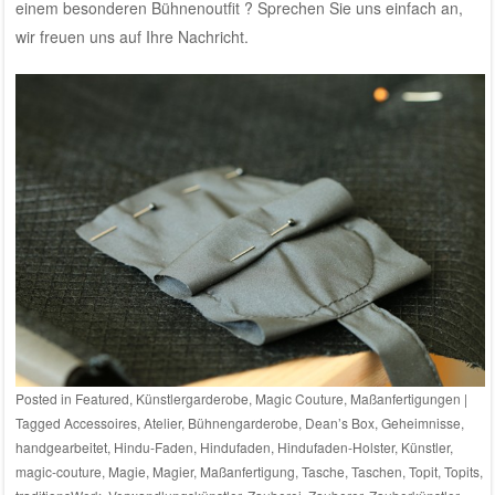
einem besonderen Bühnenoutfit ?
Sprechen Sie uns einfach an,
wir freuen uns auf Ihre Nachricht.
Posted in
Featured
,
Künstlergarderobe
,
Magic Couture
,
Maßanfertigungen
|
Tagged
Accessoires
,
Atelier
,
Bühnengarderobe
,
Dean’s Box
,
Geheimnisse
,
handgearbeitet
,
Hindu-Faden
,
Hindufaden
,
Hindufaden-Holster
,
Künstler
,
magic-couture
,
Magie
,
Magier
,
Maßanfertigung
,
Tasche
,
Taschen
,
Topit
,
Topits
,