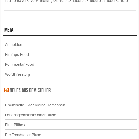
traditionsWerk
,
Verwandlungskünstler
,
Zauberei
,
Zauberer
,
Zauberkünstler
Meta
Anmelden
Eintrags-Feed
Kommentar-Feed
WordPress.org
Neues aus dem Atelier
Chemisette – das kleine Hemdchen
Lebensgeschichte einer Bluse
Blue Pillbox
Die Trendsetter-Bluse