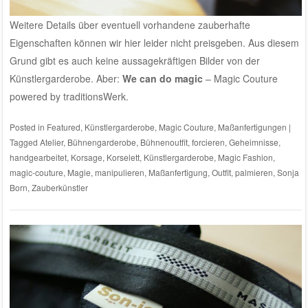
Weitere Details über eventuell vorhandene zauberhafte
Eigenschaften können wir hier leider nicht preisgeben. Aus diesem
Grund gibt es auch keine aussagekräftigen Bilder von der
Künstlergarderobe. Aber:
We can do magic
– Magic Couture
powered by
traditionsWerk
.
Posted in
Featured
,
Künstlergarderobe
,
Magic Couture
,
Maßanfertigungen
|
Tagged
Atelier
,
Bühnengarderobe
,
Bühnenoutfit
,
forcieren
,
Geheimnisse
,
handgearbeitet
,
Korsage
,
Korselett
,
Künstlergarderobe
,
Magic Fashion
,
magic-couture
,
Magie
,
manipulieren
,
Maßanfertigung
,
Outfit
,
palmieren
,
Sonja
Born
,
Zauberkünstler