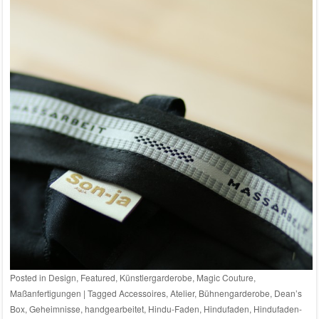
Posted in
Design
,
Featured
,
Künstlergarderobe
,
Magic Couture
,
Maßanfertigungen
|
Tagged
Accessoires
,
Atelier
,
Bühnengarderobe
,
Dean’s
Box
,
Geheimnisse
,
handgearbeitet
,
Hindu-Faden
,
Hindufaden
,
Hindufaden-