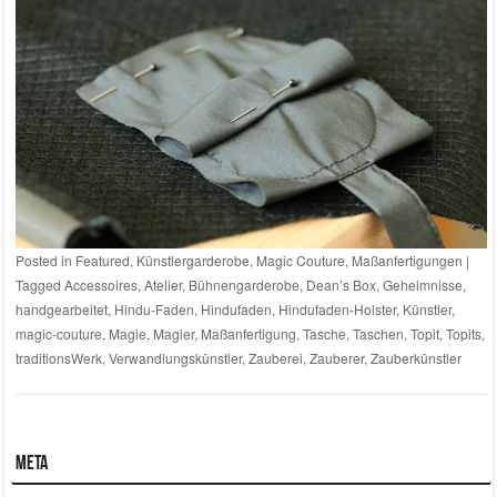
Posted in
Featured
,
Künstlergarderobe
,
Magic Couture
,
Maßanfertigungen
|
Tagged
Accessoires
,
Atelier
,
Bühnengarderobe
,
Dean’s Box
,
Geheimnisse
,
handgearbeitet
,
Hindu-Faden
,
Hindufaden
,
Hindufaden-Holster
,
Künstler
,
magic-couture
,
Magie
,
Magier
,
Maßanfertigung
,
Tasche
,
Taschen
,
Topit
,
Topits
,
traditionsWerk
,
Verwandlungskünstler
,
Zauberei
,
Zauberer
,
Zauberkünstler
Meta