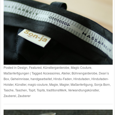
Posted in
Design
,
Featured
,
Künstlergarderobe
,
Magic Couture
,
Maßanfertigungen
|
Tagged
Accessoires
,
Atelier
,
Bühnengarderobe
,
Dean’s
Box
,
Geheimnisse
,
handgearbeitet
,
Hindu-Faden
,
Hindufaden
,
Hindufaden-
Holster
,
Künstler
,
magic-couture
,
Magie
,
Magier
,
Maßanfertigung
,
Sonja Born
,
Tasche
,
Taschen
,
Topit
,
Topits
,
traditionsWerk
,
Verwandlungskünstler
,
Zauberei
,
Zauberer