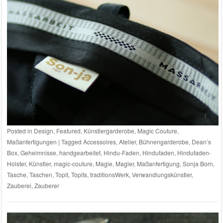
Posted in
Design
,
Featured
,
Künstlergarderobe
,
Magic Couture
,
Maßanfertigungen
|
Tagged
Accessoires
,
Atelier
,
Bühnengarderobe
,
Dean’s
Box
,
Geheimnisse
,
handgearbeitet
,
Hindu-Faden
,
Hindufaden
,
Hindufaden-
Holster
,
Künstler
,
magic-couture
,
Magie
,
Magier
,
Maßanfertigung
,
Sonja Born
,
Tasche
,
Taschen
,
Topit
,
Topits
,
traditionsWerk
,
Verwandlungskünstler
,
Zauberei
,
Zauberer