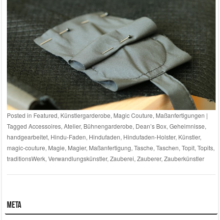
Posted in
Featured
,
Künstlergarderobe
,
Magic Couture
,
Maßanfertigungen
|
Tagged
Accessoires
,
Atelier
,
Bühnengarderobe
,
Dean’s Box
,
Geheimnisse
,
handgearbeitet
,
Hindu-Faden
,
Hindufaden
,
Hindufaden-Holster
,
Künstler
,
magic-couture
,
Magie
,
Magier
,
Maßanfertigung
,
Tasche
,
Taschen
,
Topit
,
Topits
,
traditionsWerk
,
Verwandlungskünstler
,
Zauberei
,
Zauberer
,
Zauberkünstler
Meta