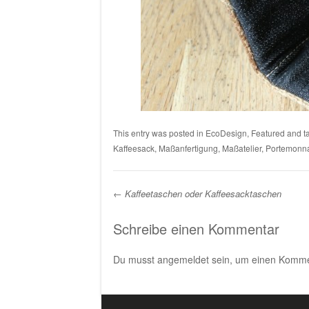
This entry was posted in
EcoDesign
,
Featured
and t
Kaffeesack
,
Maßanfertigung
,
Maßatelier
,
Portemonn
←
Kaffeetaschen oder Kaffeesacktaschen
Post navigation
Schreibe einen Kommentar
Du musst
angemeldet
sein, um einen Komme