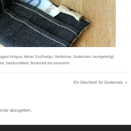
agged
Antigua
,
Atelier
,
EcoDesign
,
Geldbörse
,
Guatemala
,
handgefertigt
,
aie
,
traditionsWerk
. Bookmark the
permalink
.
Ein Geschenk für Guatemala
→
ntar abzugeben.