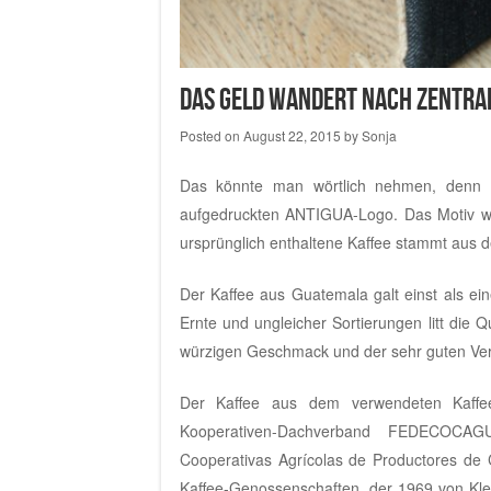
Das Geld wandert nach Zentra
Posted on
August 22, 2015
by
Sonja
Das könnte man wörtlich nehmen, denn s
aufgedruckten ANTIGUA-Logo. Das Motiv wu
ursprünglich enthaltene Kaffee stammt aus
Der Kaffee aus Guatemala galt einst als ein
Ernte und ungleicher Sortierungen litt die
würzigen Geschmack und der sehr guten Vertr
Der Kaffee aus dem verwendeten Kaffee
Kooperativen-Dachverband FEDECOCA
Cooperativas Agrícolas de Productores de 
Kaffee-Genossenschaften, der 1969 von Kle