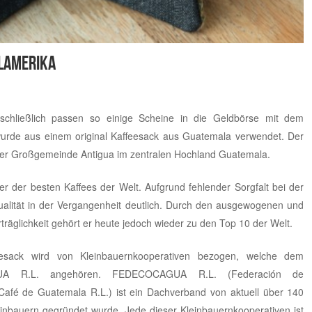
lamerika
chließlich passen so einige Scheine in die Geldbörse mit dem
rde aus einem original Kaffeesack aus Guatemala verwendet. Der
 der Großgemeinde Antigua im zentralen Hochland Guatemala.
er der besten Kaffees der Welt. Aufgrund fehlender Sorgfalt bei der
 Qualität in der Vergangenheit deutlich. Durch den ausgewogenen und
äglichkeit gehört er heute jedoch wieder zu den Top 10 der Welt.
sack wird von Kleinbauernkooperativen bezogen, welche dem
GUA R.L. angehören. FEDECOCAGUA R.L. (Federación de
Café de Guatemala R.L.) ist ein Dachverband von aktuell über 140
inbauern gegründet wurde. Jede dieser Kleinbauernkooperativen ist