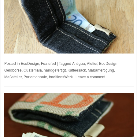
Posted in
EcoDesign
,
Featured
|
Tagged
Antigua
,
Atelier
,
EcoDesign
,
Geldbörse
,
Guatemala
,
handgefertigt
,
Kaffeesack
,
Maßanfertigung
,
Maßatelier
,
Portemonnaie
,
traditionsWerk
|
Leave a comment