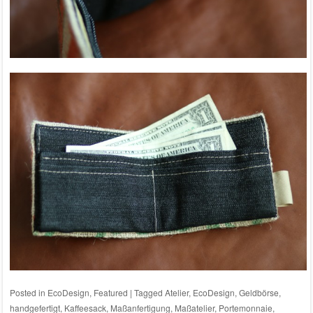
Posted in
EcoDesign
,
Featured
|
Tagged
Atelier
,
EcoDesign
,
Geldbörse
,
handgefertigt
,
Kaffeesack
,
Maßanfertigung
,
Maßatelier
,
Portemonnaie
,