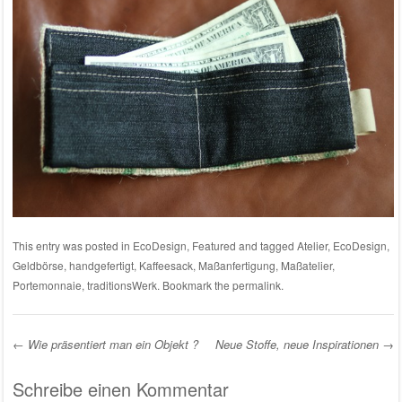
This entry was posted in
EcoDesign
,
Featured
and tagged
Atelier
,
EcoDesign
,
Geldbörse
,
handgefertigt
,
Kaffeesack
,
Maßanfertigung
,
Maßatelier
,
Portemonnaie
,
traditionsWerk
. Bookmark the
permalink
.
←
Wie präsentiert man ein Objekt ?
Neue Stoffe, neue Inspirationen
→
Post navigation
Schreibe einen Kommentar