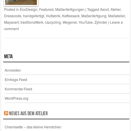
Posted in
EcoDesign
,
Featured
,
Maßanfertigungen
|
Tagged
Ascot
,
Atelier
,
Dresscode
,
handgefertigt
,
Hutfabrik
,
Kaffeesack
,
Maßanfertigung
,
Maßatelier
,
Mayacert
,
traditionsWerk
,
Upcycling
,
Wegener
,
YouTube
,
Zylinder
|
Leave a
comment
Meta
Anmelden
Eintrags-Feed
Kommentar-Feed
WordPress.org
Neues aus dem Atelier
Chemisette – das kleine Hemdchen