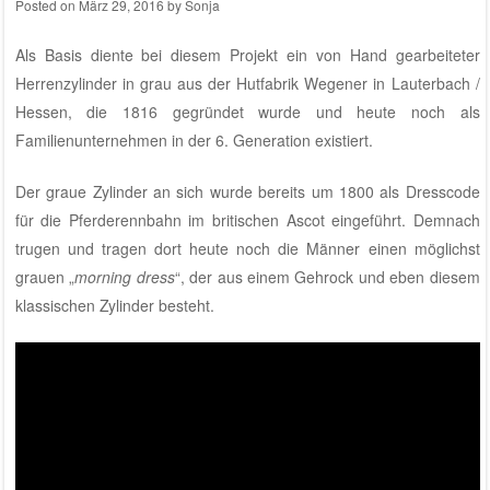
Posted on
März 29, 2016
by
Sonja
Als Basis diente bei diesem Projekt ein von Hand gearbeiteter
Herrenzylinder in grau aus der
Hutfabrik Wegener
in Lauterbach /
Hessen, die 1816 gegründet wurde und heute noch als
Familienunternehmen in der 6. Generation existiert.
Der graue Zylinder an sich wurde bereits um 1800 als Dresscode
für die Pferderennbahn im britischen Ascot eingeführt. Demnach
trugen und tragen dort heute noch die Männer einen möglichst
grauen „
morning dress
“, der aus einem Gehrock und eben diesem
klassischen Zylinder besteht.