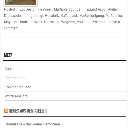
Posted in
EcoDesign
,
Featured
,
Maßanfertigungen
|
Tagged
Ascot
,
Atelier
,
Dresscode
,
handgefertigt
,
Hutfabrik
,
Kaffeesack
,
Maßanfertigung
,
Maßatelier
,
Mayacert
,
traditionsWerk
,
Upcycling
,
Wegener
,
YouTube
,
Zylinder
|
Leave a
comment
Meta
Anmelden
Eintrags-Feed
Kommentar-Feed
WordPress.org
Neues aus dem Atelier
Chemisette – das kleine Hemdchen