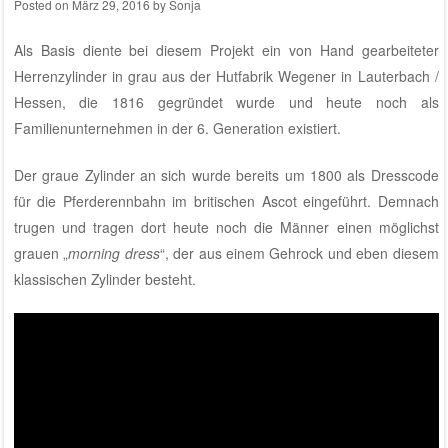
Posted on
März 29, 2016
by
Sonja
Als Basis diente bei diesem Projekt ein von Hand gearbeiteter
Herrenzylinder in grau aus der
Hutfabrik Wegener
in Lauterbach /
Hessen, die 1816 gegründet wurde und heute noch als
Familienunternehmen in der 6. Generation existiert.
Der graue Zylinder an sich wurde bereits um 1800 als Dresscode
für die Pferderennbahn im britischen Ascot eingeführt. Demnach
trugen und tragen dort heute noch die Männer einen möglichst
grauen „
morning dress
“, der aus einem Gehrock und eben diesem
klassischen Zylinder besteht.