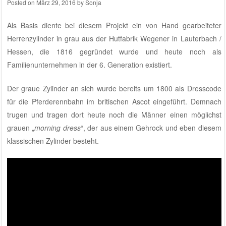
Posted on
März 29, 2016
by
Sonja
Als Basis diente bei diesem Projekt ein von Hand gearbeiteter
Herrenzylinder in grau aus der
Hutfabrik Wegener
in Lauterbach /
Hessen, die 1816 gegründet wurde und heute noch als
Familienunternehmen in der 6. Generation existiert.
Der graue Zylinder an sich wurde bereits um 1800 als Dresscode
für die Pferderennbahn im britischen Ascot eingeführt. Demnach
trugen und tragen dort heute noch die Männer einen möglichst
grauen „
morning dress
“, der aus einem Gehrock und eben diesem
klassischen Zylinder besteht.