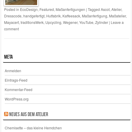
Posted in
EcoDesign
,
Featured
,
Maßanfertigungen
|
Tagged
Ascot
,
Atelier
,
Dresscode
,
handgefertigt
,
Hutfabrik
,
Kaffeesack
,
Maßanfertigung
,
Maßatelier
,
Mayacert
,
traditionsWerk
,
Upcycling
,
Wegener
,
YouTube
,
Zylinder
|
Leave a
comment
Meta
Anmelden
Eintrags-Feed
Kommentar-Feed
WordPress.org
Neues aus dem Atelier
Chemisette – das kleine Hemdchen