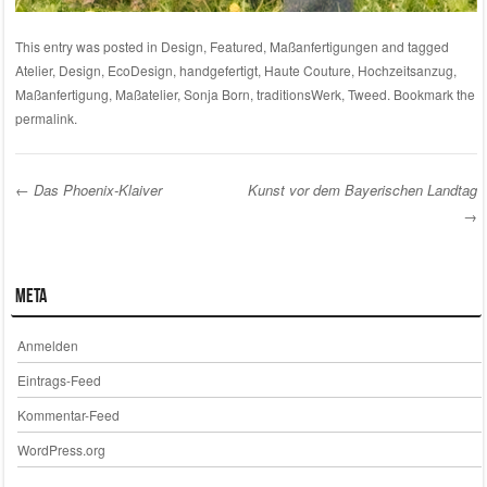
This entry was posted in
Design
,
Featured
,
Maßanfertigungen
and tagged
Atelier
,
Design
,
EcoDesign
,
handgefertigt
,
Haute Couture
,
Hochzeitsanzug
,
Maßanfertigung
,
Maßatelier
,
Sonja Born
,
traditionsWerk
,
Tweed
. Bookmark the
permalink
.
←
Das Phoenix-Klaiver
Kunst vor dem Bayerischen Landtag
→
Post navigation
Meta
Anmelden
Eintrags-Feed
Kommentar-Feed
WordPress.org