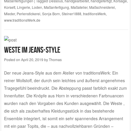
Maßanfertigungen
|
Tagged
Dessous
,
handgearbeitet
,
handgefertigt
,
Korsage
,
Korsett
,
Lingerie
,
Loden
,
Maßanfertigung
,
Maßatelier
,
Maßschneiderei
,
Mieder
,
Perlenstickerei
,
Sonja Born
,
Steiner1888
,
traditionsWerk
,
www.traditionsWerk.de
Weste im Jeans-Style
Posted on
April 20, 2019
by
Thomas
Der neue Jeans-Style aus dem
Atelier von traditionsWerk
: Ein
reiner Wollstoff, der durch sein leichtes und äußerst angenehmes
Tragegefühl beeindruckt. Die Absteppung passt farblich exakt zum
Innenfutter. Die Knöpfe aus Horn in verschiedenen Farbnuancen
wurden nach den Vorgaben des Kunden ausgewählt. Die Weste ,
die sich als zauberhaftes Kleidungsstück in das bestehende
Ensemble integriert, ist somit ein sehr spannendes Arrangement
mit ein paar Topits, die – aus nachvollziehbaren Gründen –