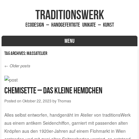
traditionsWerk
EcoDesign – handgefertigte Unikate – Kunst
MENU
Skip to content
Tag Archives:
Maßatelier
←
Older posts
Post navigation
Chemisette – das kleine Hemdchen
Posted on
Oktober 22, 2023
by
Thomas
Alles selbst entworfen, handgenäht im
Atelier von traditionsWerk
aus einem antikem Seidenchiffon, garniert mit passenden alten
Knöpfen aus den 1920er-Jahren auf einem Flohmarkt in Wien
erstanden und mit zwei alten Spitzenborten verziert, so entstand