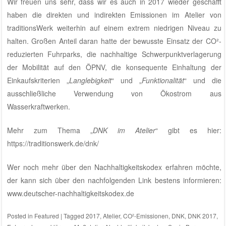
Wir freuen uns sehr, dass wir es auch in 2017 wieder geschafft
haben die direkten und indirekten Emissionen im
Atelier von
traditionsWerk
weiterhin auf einem extrem niedrigen Niveau zu
halten. Großen Anteil daran hatte der bewusste Einsatz der CO²-
reduzierten Fuhrparks, die nachhaltige Schwerpunktverlagerung
der Mobilität auf den ÖPNV, die konsequente Einhaltung der
Einkaufskriterien „
Langlebigkeit
“ und „
Funktionalität
“ und die
ausschließliche Verwendung von Ökostrom aus
Wasserkraftwerken.
Mehr zum Thema „
DNK im Atelier
“ gibt es hier:
https://traditionswerk.de/dnk/
Wer noch mehr über den Nachhaltigkeitskodex erfahren möchte,
der kann sich über den nachfolgenden Link bestens informieren:
www.deutscher-nachhaltigkeitskodex.de
Posted in
Featured
|
Tagged
2017
,
Atelier
,
CO²-Emissionen
,
DNK
,
DNK 2017
,