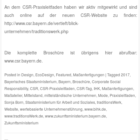
An dem CSR-Praxisleitfaden haben wir aktiv mitgewirkt und sind
auch online auf der neuen CSR-Website zu finden:
http://www.csr.bayern.de/vertieft/blick-
unternehmen/traditionswerk.php
Die komplette Broschüre ist übrigens hier abrufbar:
www.csr.bayern.de
.
Posted in
Design
,
EcoDesign
,
Featured
,
Maßanfertigungen
|
Tagged
2017
,
Bayerisches Staatsministerium
,
Bayern
,
Broschüre
,
Corporate Social
Responsibility
,
CSR
,
CSR-Praxisleitfaden
,
CSR-Tag
,
IHK
,
Maßanfertigungen
,
Maßatelier
,
Mittelstand
,
mittelständische Unternehmen
,
Mode
,
Praxisleitfaden
,
Sonja Born
,
Staatsministerium für Arbeit und Soziales
,
traditionsWerk
,
Website
,
wertebasierte Unternehmensführung
,
www.bihk.de
,
www.traditionsWerk.de
,
www.zukunftsministerium.bayern.de
,
Zukunftsministerium