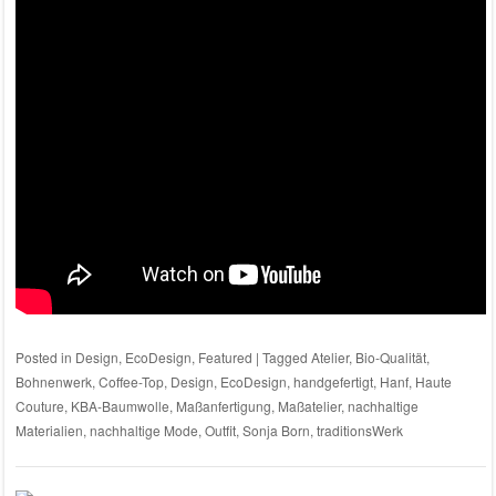
Posted in
Design
,
EcoDesign
,
Featured
|
Tagged
Atelier
,
Bio-Qualität
,
Bohnenwerk
,
Coffee-Top
,
Design
,
EcoDesign
,
handgefertigt
,
Hanf
,
Haute
Couture
,
KBA-Baumwolle
,
Maßanfertigung
,
Maßatelier
,
nachhaltige
Materialien
,
nachhaltige Mode
,
Outfit
,
Sonja Born
,
traditionsWerk