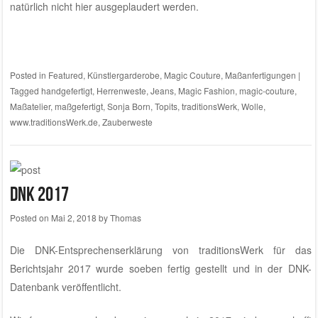
natürlich nicht hier ausgeplaudert werden.
Posted in
Featured
,
Künstlergarderobe
,
Magic Couture
,
Maßanfertigungen
|
Tagged
handgefertigt
,
Herrenweste
,
Jeans
,
Magic Fashion
,
magic-couture
,
Maßatelier
,
maßgefertigt
,
Sonja Born
,
Topits
,
traditionsWerk
,
Wolle
,
www.traditionsWerk.de
,
Zauberweste
DNK 2017
Posted on
Mai 2, 2018
by
Thomas
Die
DNK-Entsprechenserklärung von traditionsWerk für das
Berichtsjahr 2017
wurde soeben fertig gestellt und in der
DNK-
Datenbank
veröffentlicht.