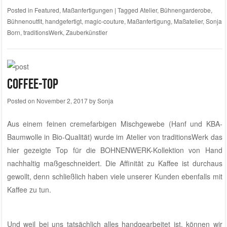
Posted in
Featured
,
Maßanfertigungen
|
Tagged
Atelier
,
Bühnengarderobe
,
Bühnenoutfit
,
handgefertigt
,
magic-couture
,
Maßanfertigung
,
Maßatelier
,
Sonja
Born
,
traditionsWerk
,
Zauberkünstler
Coffee-Top
Posted on
November 2, 2017
by
Sonja
Aus einem feinen cremefarbigen Mischgewebe (Hanf und KBA-
Baumwolle in Bio-Qualität) wurde im Atelier von traditionsWerk das
hier gezeigte Top für die BOHNENWERK-Kollektion von Hand
nachhaltig maßgeschneidert. Die Affinität zu Kaffee ist durchaus
gewollt, denn schließlich haben viele unserer Kunden ebenfalls mit
Kaffee zu tun.
Und weil bei uns tatsächlich alles handgearbeitet ist, können wir