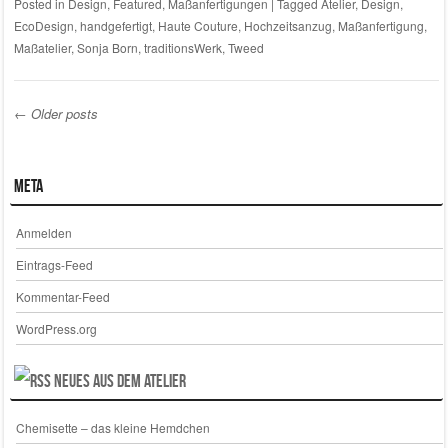
Posted in
Design
,
Featured
,
Maßanfertigungen
|
Tagged
Atelier
,
Design
,
EcoDesign
,
handgefertigt
,
Haute Couture
,
Hochzeitsanzug
,
Maßanfertigung
,
Maßatelier
,
Sonja Born
,
traditionsWerk
,
Tweed
←
Older posts
Post navigation
Meta
Anmelden
Eintrags-Feed
Kommentar-Feed
WordPress.org
Neues aus dem Atelier
Chemisette – das kleine Hemdchen