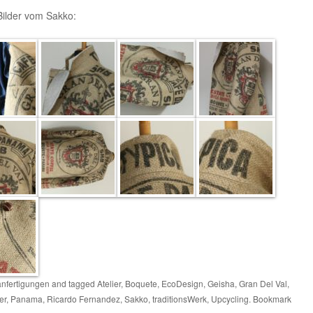
 Bilder vom Sakko:
nfertigungen
and tagged
Atelier
,
Boquete
,
EcoDesign
,
Geisha
,
Gran Del Val
,
er
,
Panama
,
Ricardo Fernandez
,
Sakko
,
traditionsWerk
,
Upcycling
. Bookmark