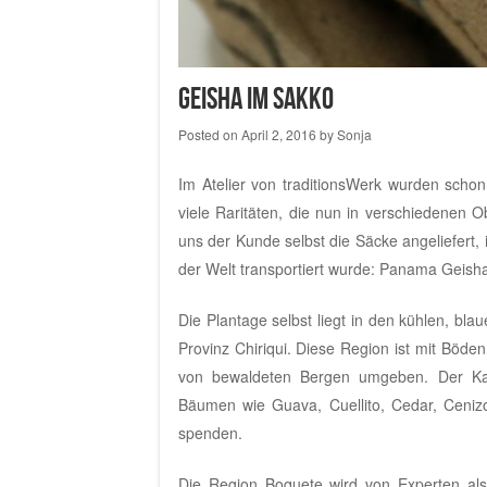
Geisha im Sakko
Posted on
April 2, 2016
by
Sonja
Im
Atelier von traditionsWerk
wurden schon e
viele Raritäten, die nun in verschiedenen 
uns der Kunde selbst die Säcke angeliefert, 
der Welt transportiert wurde: Panama Geish
Die Plantage selbst liegt in den kühlen, bl
Provinz Chiriqui. Diese Region ist mit Böde
von bewaldeten Bergen umgeben. Der Kaf
Bäumen wie Guava, Cuellito, Cedar, Cenizo
spenden.
Die Region Boquete wird von Experten al