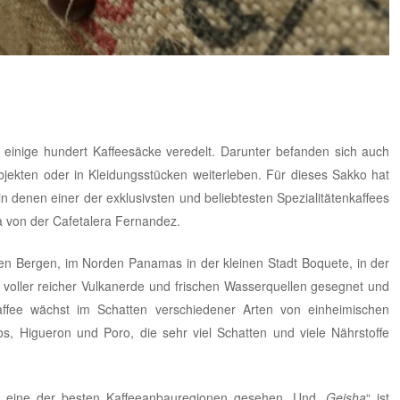
inige hundert Kaffeesäcke veredelt. Darunter befanden sich auch
Objekten oder in Kleidungsstücken weiterleben. Für dieses Sakko hat
in denen einer der exklusivsten und beliebtesten Spezialitätenkaffees
a von der
Cafetalera Fernandez
.
auen Bergen, im Norden Panamas in der kleinen Stadt Boquete, in der
n voller reicher Vulkanerde und frischen Wasserquellen gesegnet und
fee wächst im Schatten verschiedener Arten von einheimischen
s, Higueron und Poro, die sehr viel Schatten und viele Nährstoffe
s eine der besten Kaffeeanbauregionen gesehen. Und „
Geisha
“ ist