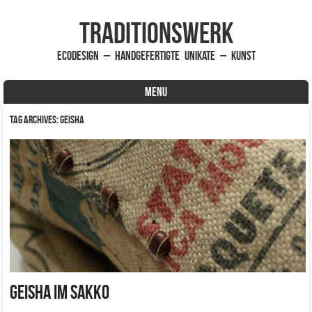
traditionsWerk
EcoDesign – handgefertigte Unikate – Kunst
MENU
Skip to content
Tag Archives:
Geisha
Geisha im Sakko