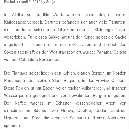
Posted on
April 2, 2016
by
Sonja
Im
Atelier von traditionsWerk
wurden schon einige hundert
Kaffeesäcke veredelt. Darunter befanden sich auch viele Raritäten,
die nun in verschiedenen Objekten oder in Kleidungsstücken
weiterleben. Für dieses Sakko hat uns der Kunde selbst die Säcke
angeliefert, in denen einer der exklusivsten und beliebtesten
Spezialitätenkaffees der Welt transportiert wurde: Panama Geisha
von der
Cafetalera Fernandez
.
Die Plantage selbst liegt in den kühlen, blauen Bergen, im Norden
Panamas in der kleinen Stadt Boquete, in der Provinz Chiriqui.
Diese Region ist mit Böden voller reicher Vulkanerde und frischen
Wasserquellen gesegnet und von bewaldeten Bergen umgeben.
Der Kaffee wächst im Schatten verschiedener Arten von
einheimischen Bäumen wie Guava, Cuellito, Cedar, Cenizos,
Higueron und Poro, die sehr viel Schatten und viele Nährstoffe
spenden.