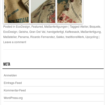
Posted in
EcoDesign
,
Featured
,
Maßanfertigungen
|
Tagged
Atelier
,
Boquete
,
EcoDesign
,
Geisha
,
Gran Del Val
,
handgefertigt
,
Kaffeesack
,
Maßanfertigung
,
Maßatelier
,
Panama
,
Ricardo Fernandez
,
Sakko
,
traditionsWerk
,
Upcycling
|
Leave a comment
Meta
Anmelden
Eintrags-Feed
Kommentar-Feed
WordPress.org