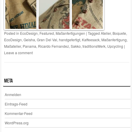
Posted in
EcoDesign
,
Featured
,
Maßanfertigungen
|
Tagged
Atelier
,
Boquete
,
EcoDesign
,
Geisha
,
Gran Del Val
,
handgefertigt
,
Kaffeesack
,
Maßanfertigung
,
Maßatelier
,
Panama
,
Ricardo Fernandez
,
Sakko
,
traditionsWerk
,
Upcycling
|
Leave a comment
Meta
Anmelden
Eintrags-Feed
Kommentar-Feed
WordPress.org