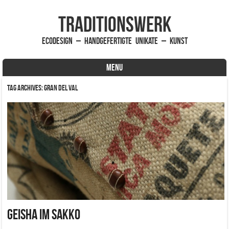
traditionsWerk
EcoDesign – handgefertigte Unikate – Kunst
MENU
Skip to content
Tag Archives:
Gran Del Val
Geisha im Sakko