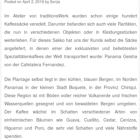
Posted on
April 2, 2016
by
Sonja
Im
Atelier von traditionsWerk
wurden schon einige hundert
Kaffeesäcke veredelt. Darunter befanden sich auch viele Raritäten,
die nun in verschiedenen Objekten oder in Kleidungsstücken
weiterleben. Für dieses Sakko hat uns der Kunde selbst die Säcke
angeliefert, in denen einer der exklusivsten und beliebtesten
Spezialitätenkaffees der Welt transportiert wurde: Panama Geisha
von der
Cafetalera Fernandez
.
Die Plantage selbst liegt in den kühlen, blauen Bergen, im Norden
Panamas in der kleinen Stadt Boquete, in der Provinz Chiriqui.
Diese Region ist mit Böden voller reicher Vulkanerde und frischen
Wasserquellen gesegnet und von bewaldeten Bergen umgeben.
Der Kaffee wächst im Schatten verschiedener Arten von
einheimischen Bäumen wie Guava, Cuellito, Cedar, Cenizos,
Higueron und Poro, die sehr viel Schatten und viele Nährstoffe
spenden.