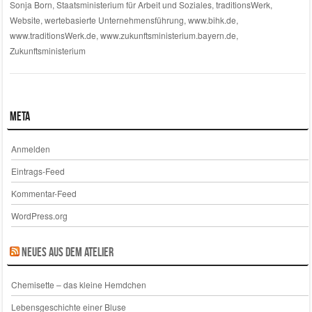
Sonja Born
,
Staatsministerium für Arbeit und Soziales
,
traditionsWerk
,
Website
,
wertebasierte Unternehmensführung
,
www.bihk.de
,
www.traditionsWerk.de
,
www.zukunftsministerium.bayern.de
,
Zukunftsministerium
Meta
Anmelden
Eintrags-Feed
Kommentar-Feed
WordPress.org
Neues aus dem Atelier
Chemisette – das kleine Hemdchen
Lebensgeschichte einer Bluse