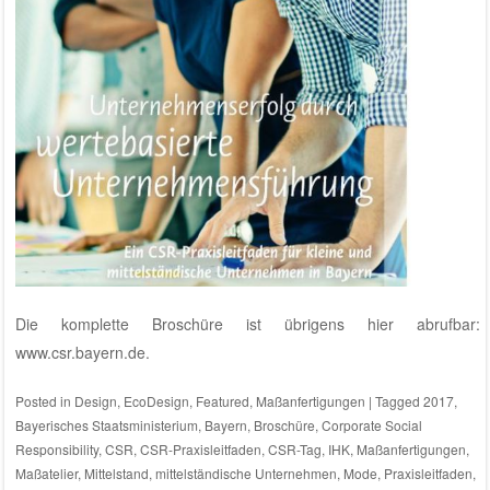
Die komplette Broschüre ist übrigens hier abrufbar:
www.csr.bayern.de
.
Posted in
Design
,
EcoDesign
,
Featured
,
Maßanfertigungen
|
Tagged
2017
,
Bayerisches Staatsministerium
,
Bayern
,
Broschüre
,
Corporate Social
Responsibility
,
CSR
,
CSR-Praxisleitfaden
,
CSR-Tag
,
IHK
,
Maßanfertigungen
,
Maßatelier
,
Mittelstand
,
mittelständische Unternehmen
,
Mode
,
Praxisleitfaden
,