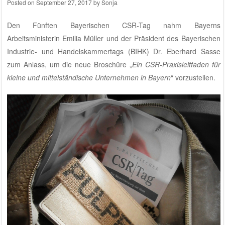
Posted on
September 27, 2017
by
Sonja
Den Fünften Bayerischen CSR-Tag nahm Bayerns
Arbeitsministerin Emilia Müller und der Präsident des Bayerischen
Industrie- und Handelskammertags (BIHK) Dr. Eberhard Sasse
zum Anlass, um die neue Broschüre „
Ein CSR-Praxisleitfaden für
kleine und mittelständische Unternehmen in Bayern
“ vorzustellen.