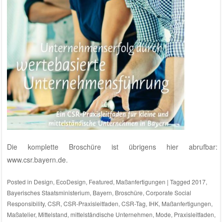
Die komplette Broschüre ist übrigens hier abrufbar:
www.csr.bayern.de
.
Posted in
Design
,
EcoDesign
,
Featured
,
Maßanfertigungen
|
Tagged
2017
,
Bayerisches Staatsministerium
,
Bayern
,
Broschüre
,
Corporate Social
Responsibility
,
CSR
,
CSR-Praxisleitfaden
,
CSR-Tag
,
IHK
,
Maßanfertigungen
,
Maßatelier
,
Mittelstand
,
mittelständische Unternehmen
,
Mode
,
Praxisleitfaden
,