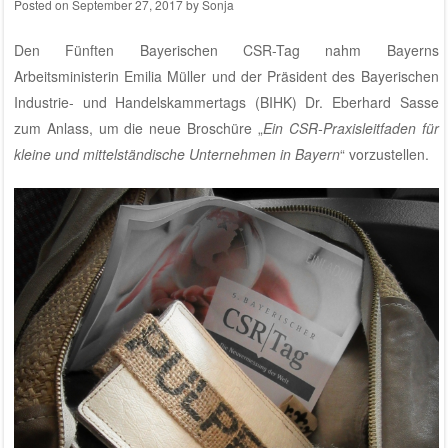
Posted on
September 27, 2017
by
Sonja
Den Fünften Bayerischen CSR-Tag nahm Bayerns
Arbeitsministerin Emilia Müller und der Präsident des Bayerischen
Industrie- und Handelskammertags (BIHK) Dr. Eberhard Sasse
zum Anlass, um die neue Broschüre „
Ein CSR-Praxisleitfaden für
kleine und mittelständische Unternehmen in Bayern
“ vorzustellen.