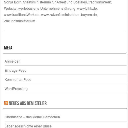
Sonja Born
,
Staatsministerium für Arbeit und Soziales
,
traditionsWerk
,
Website
,
wertebasierte Unternehmensführung
,
www.bihk.de
,
www.traditionsWerk.de
,
www.zukunftsministerium.bayern.de
,
Zukunftsministerium
Meta
Anmelden
Eintrags-Feed
Kommentar-Feed
WordPress.org
Neues aus dem Atelier
Chemisette – das kleine Hemdchen
Lebensgeschichte einer Bluse