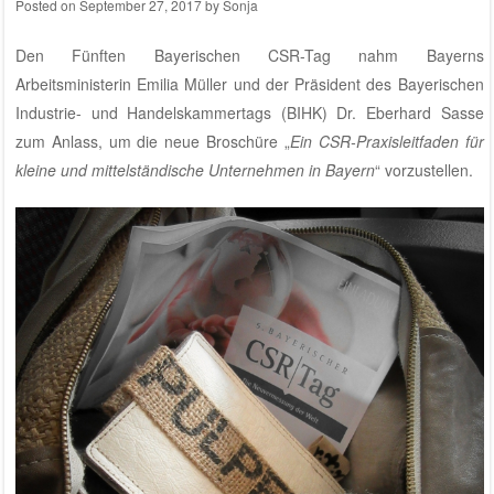
Posted on
September 27, 2017
by
Sonja
Den Fünften Bayerischen CSR-Tag nahm Bayerns
Arbeitsministerin Emilia Müller und der Präsident des Bayerischen
Industrie- und Handelskammertags (BIHK) Dr. Eberhard Sasse
zum Anlass, um die neue Broschüre „
Ein CSR-Praxisleitfaden für
kleine und mittelständische Unternehmen in Bayern
“ vorzustellen.