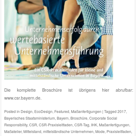
Die komplette Broschüre ist übrigens hier abrufbar:
www.csr.bayern.de
.
Posted in
Design
,
EcoDesign
,
Featured
,
Maßanfertigungen
|
Tagged
2017
,
Bayerisches Staatsministerium
,
Bayern
,
Broschüre
,
Corporate Social
Responsibility
,
CSR
,
CSR-Praxisleitfaden
,
CSR-Tag
,
IHK
,
Maßanfertigungen
,
Maßatelier
,
Mittelstand
,
mittelständische Unternehmen
,
Mode
,
Praxisleitfaden
,