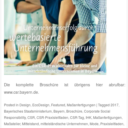
Die komplette Broschüre ist übrigens hier abrufbar:
www.csr.bayern.de
.
Posted in
Design
,
EcoDesign
,
Featured
,
Maßanfertigungen
|
Tagged
2017
,
Bayerisches Staatsministerium
,
Bayern
,
Broschüre
,
Corporate Social
Responsibility
,
CSR
,
CSR-Praxisleitfaden
,
CSR-Tag
,
IHK
,
Maßanfertigungen
,
Maßatelier
,
Mittelstand
,
mittelständische Unternehmen
,
Mode
,
Praxisleitfaden
,