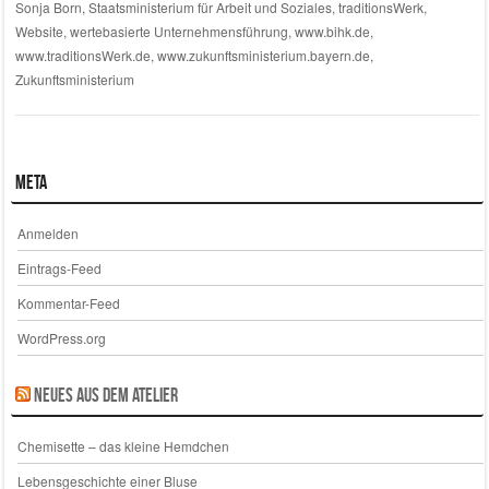
Sonja Born
,
Staatsministerium für Arbeit und Soziales
,
traditionsWerk
,
Website
,
wertebasierte Unternehmensführung
,
www.bihk.de
,
www.traditionsWerk.de
,
www.zukunftsministerium.bayern.de
,
Zukunftsministerium
Meta
Anmelden
Eintrags-Feed
Kommentar-Feed
WordPress.org
Neues aus dem Atelier
Chemisette – das kleine Hemdchen
Lebensgeschichte einer Bluse