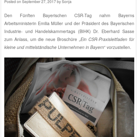
Posted on
September 27, 2017
by
Sonja
Den Fünften Bayerischen CSR-Tag nahm Bayerns
Arbeitsministerin Emilia Müller und der Präsident des Bayerischen
Industrie- und Handelskammertags (BIHK) Dr. Eberhard Sasse
zum Anlass, um die neue Broschüre „
Ein CSR-Praxisleitfaden für
kleine und mittelständische Unternehmen in Bayern
“ vorzustellen.