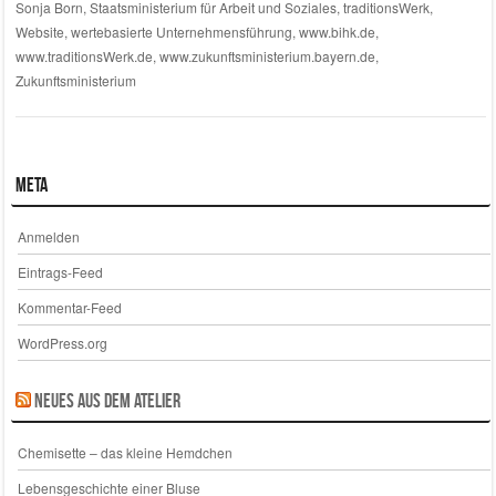
Sonja Born
,
Staatsministerium für Arbeit und Soziales
,
traditionsWerk
,
Website
,
wertebasierte Unternehmensführung
,
www.bihk.de
,
www.traditionsWerk.de
,
www.zukunftsministerium.bayern.de
,
Zukunftsministerium
Meta
Anmelden
Eintrags-Feed
Kommentar-Feed
WordPress.org
Neues aus dem Atelier
Chemisette – das kleine Hemdchen
Lebensgeschichte einer Bluse