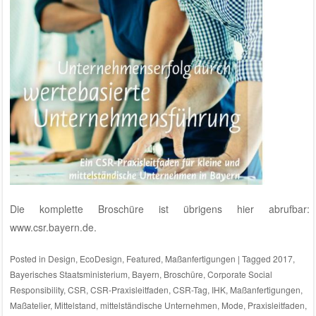
Die komplette Broschüre ist übrigens hier abrufbar:
www.csr.bayern.de
.
Posted in
Design
,
EcoDesign
,
Featured
,
Maßanfertigungen
|
Tagged
2017
,
Bayerisches Staatsministerium
,
Bayern
,
Broschüre
,
Corporate Social
Responsibility
,
CSR
,
CSR-Praxisleitfaden
,
CSR-Tag
,
IHK
,
Maßanfertigungen
,
Maßatelier
,
Mittelstand
,
mittelständische Unternehmen
,
Mode
,
Praxisleitfaden
,