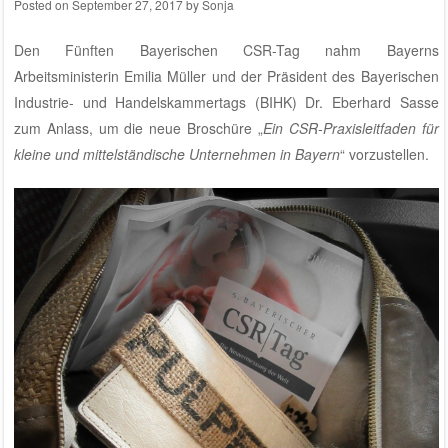
Posted on
September 27, 2017
by
Sonja
Den Fünften Bayerischen CSR-Tag nahm Bayerns
Arbeitsministerin Emilia Müller und der Präsident des Bayerischen
Industrie- und Handelskammertags (BIHK) Dr. Eberhard Sasse
zum Anlass, um die neue Broschüre „
Ein CSR-Praxisleitfaden für
kleine und mittelständische Unternehmen in Bayern
“ vorzustellen.