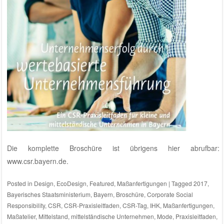
Die komplette Broschüre ist übrigens hier abrufbar:
www.csr.bayern.de
.
Posted in
Design
,
EcoDesign
,
Featured
,
Maßanfertigungen
|
Tagged
2017
,
Bayerisches Staatsministerium
,
Bayern
,
Broschüre
,
Corporate Social
Responsibility
,
CSR
,
CSR-Praxisleitfaden
,
CSR-Tag
,
IHK
,
Maßanfertigungen
,
Maßatelier
,
Mittelstand
,
mittelständische Unternehmen
,
Mode
,
Praxisleitfaden
,