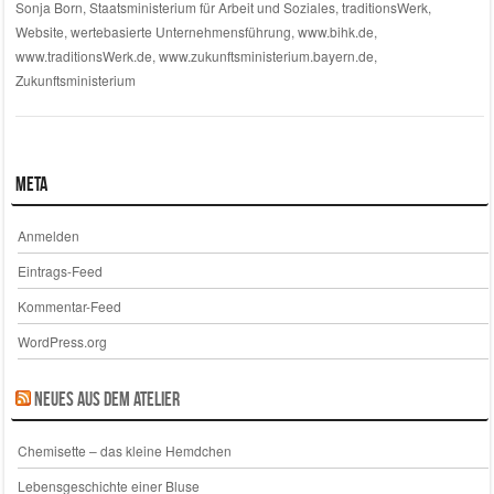
Sonja Born
,
Staatsministerium für Arbeit und Soziales
,
traditionsWerk
,
Website
,
wertebasierte Unternehmensführung
,
www.bihk.de
,
www.traditionsWerk.de
,
www.zukunftsministerium.bayern.de
,
Zukunftsministerium
Meta
Anmelden
Eintrags-Feed
Kommentar-Feed
WordPress.org
Neues aus dem Atelier
Chemisette – das kleine Hemdchen
Lebensgeschichte einer Bluse