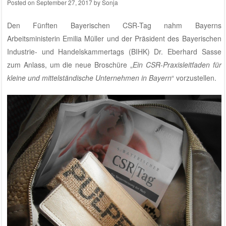
Posted on
September 27, 2017
by
Sonja
Den Fünften Bayerischen CSR-Tag nahm Bayerns
Arbeitsministerin Emilia Müller und der Präsident des Bayerischen
Industrie- und Handelskammertags (BIHK) Dr. Eberhard Sasse
zum Anlass, um die neue Broschüre „
Ein CSR-Praxisleitfaden für
kleine und mittelständische Unternehmen in Bayern
“ vorzustellen.