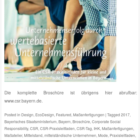
Die komplette Broschüre ist übrigens hier abrufbar:
www.csr.bayern.de
.
Posted in
Design
,
EcoDesign
,
Featured
,
Maßanfertigungen
|
Tagged
2017
,
Bayerisches Staatsministerium
,
Bayern
,
Broschüre
,
Corporate Social
Responsibility
,
CSR
,
CSR-Praxisleitfaden
,
CSR-Tag
,
IHK
,
Maßanfertigungen
,
Maßatelier
,
Mittelstand
,
mittelständische Unternehmen
,
Mode
,
Praxisleitfaden
,