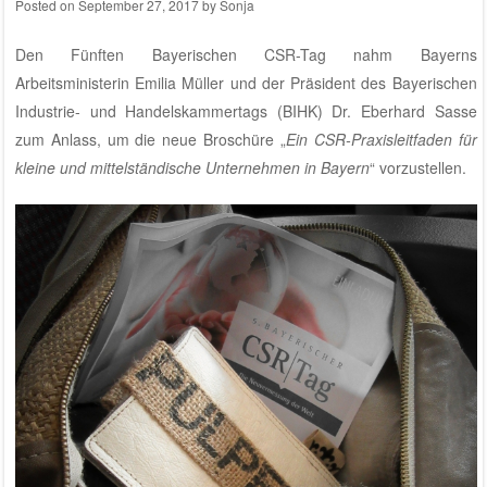
Posted on
September 27, 2017
by
Sonja
Den Fünften Bayerischen CSR-Tag nahm Bayerns
Arbeitsministerin Emilia Müller und der Präsident des Bayerischen
Industrie- und Handelskammertags (BIHK) Dr. Eberhard Sasse
zum Anlass, um die neue Broschüre „
Ein CSR-Praxisleitfaden für
kleine und mittelständische Unternehmen in Bayern
“ vorzustellen.