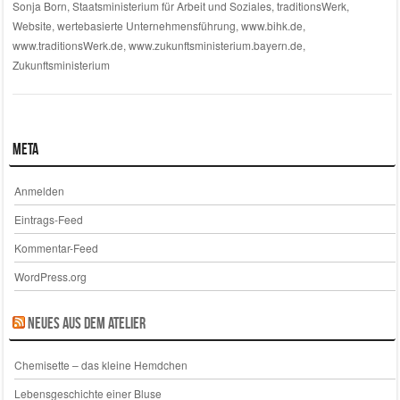
Sonja Born
,
Staatsministerium für Arbeit und Soziales
,
traditionsWerk
,
Website
,
wertebasierte Unternehmensführung
,
www.bihk.de
,
www.traditionsWerk.de
,
www.zukunftsministerium.bayern.de
,
Zukunftsministerium
Meta
Anmelden
Eintrags-Feed
Kommentar-Feed
WordPress.org
Neues aus dem Atelier
Chemisette – das kleine Hemdchen
Lebensgeschichte einer Bluse