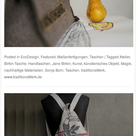
Posted in
EcoDesign
,
Featured
,
Maßanfertigungen
,
Taschen
|
Tagged
Atelier
,
Birkin-Tasche
,
Handtaschen
,
Jane Birkin
,
Kunst
,
künstlerisches Objekt
,
Magie
,
nachhaltige Materialien
,
Sonja Born
,
Taschen
,
traditionsWerk
,
www.traditionsWerk.de