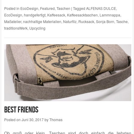
Posted in
EcoDesign
,
Featured
,
Taschen
|
Tagged
ALFENAS DULCE
,
EcoDesign
,
handgefertigt
,
Kaffeesack
,
Kaffeesacktaschen
,
Lammnappa
,
Maßatelier
,
nachhaltige Materialien
,
Naturfilz
,
Rucksack
,
Sonja Born
,
Tasche
,
traditionsWerk
,
Upcycling
Best Friends
Posted on
Juni 30, 2017
by
Thomas
Ob groß oder klein, Taschen sind doch einfach die liebsten