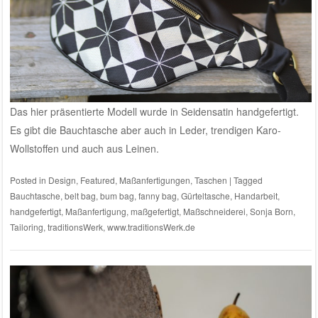
Das hier präsentierte Modell wurde in Seidensatin handgefertigt.
Es gibt die Bauchtasche aber auch in Leder, trendigen Karo-
Wollstoffen und auch aus Leinen.
Posted in
Design
,
Featured
,
Maßanfertigungen
,
Taschen
|
Tagged
Bauchtasche
,
belt bag
,
bum bag
,
fanny bag
,
Gürteltasche
,
Handarbeit
,
handgefertigt
,
Maßanfertigung
,
maßgefertigt
,
Maßschneiderei
,
Sonja Born
,
Tailoring
,
traditionsWerk
,
www.traditionsWerk.de