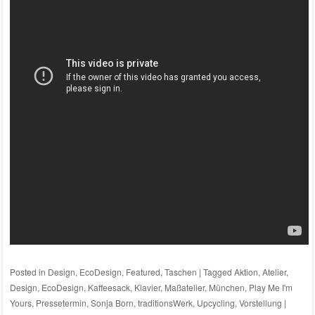
Posted in
Design
,
EcoDesign
,
Featured
,
Taschen
|
Tagged
Aktion
,
Atelier
,
Design
,
EcoDesign
,
Kaffeesack
,
Klavier
,
Maßatelier
,
München
,
Play Me I'm
Yours
,
Pressetermin
,
Sonja Born
,
traditionsWerk
,
Upcycling
,
Vorstellung
|