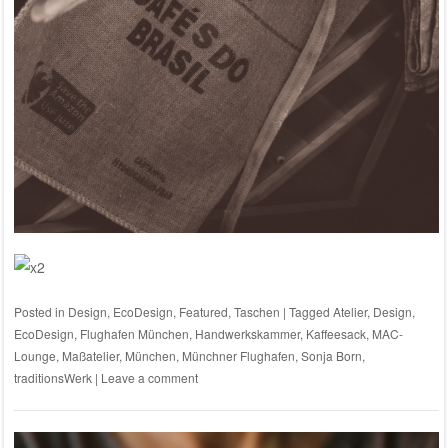
Posted in
Design
,
EcoDesign
,
Featured
,
Taschen
|
Tagged
Atelier
,
Design
,
EcoDesign
,
Flughafen München
,
Handwerkskammer
,
Kaffeesack
,
MAC-
Lounge
,
Maßatelier
,
München
,
Münchner Flughafen
,
Sonja Born
,
traditionsWerk
|
Leave a comment