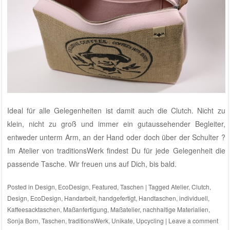
Ideal für alle Gelegenheiten ist damit auch die Clutch. Nicht zu
klein, nicht zu groß und immer ein gutaussehender Begleiter,
entweder unterm Arm, an der Hand oder doch über der Schulter ?
Im
Atelier von traditionsWerk
findest Du für jede Gelegenheit die
passende Tasche. Wir freuen uns auf Dich, bis bald.
Posted in
Design
,
EcoDesign
,
Featured
,
Taschen
|
Tagged
Atelier
,
Clutch
,
Design
,
EcoDesign
,
Handarbeit
,
handgefertigt
,
Handtaschen
,
individuell
,
Kaffeesacktaschen
,
Maßanfertigung
,
Maßatelier
,
nachhaltige Materialien
,
Sonja Born
,
Taschen
,
traditionsWerk
,
Unikate
,
Upcycling
|
Leave a comment