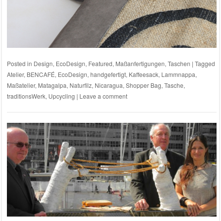
Posted in
Design
,
EcoDesign
,
Featured
,
Maßanfertigungen
,
Taschen
|
Tagged
Atelier
,
BENCAFÉ
,
EcoDesign
,
handgefertigt
,
Kaffeesack
,
Lammnappa
,
Maßatelier
,
Matagalpa
,
Naturfilz
,
Nicaragua
,
Shopper Bag
,
Tasche
,
traditionsWerk
,
Upcycling
|
Leave a comment