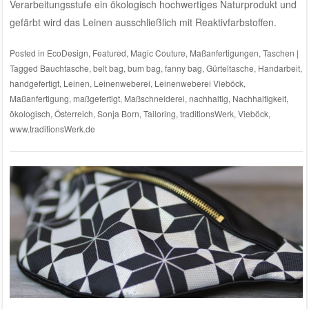
Verarbeitungsstufe ein ökologisch hochwertiges Naturprodukt und
gefärbt wird das Leinen ausschließlich mit Reaktivfarbstoffen.
Posted in
EcoDesign
,
Featured
,
Magic Couture
,
Maßanfertigungen
,
Taschen
|
Tagged
Bauchtasche
,
belt bag
,
bum bag
,
fanny bag
,
Gürteltasche
,
Handarbeit
,
handgefertigt
,
Leinen
,
Leinenweberei
,
Leinenweberei Vieböck
,
Maßanfertigung
,
maßgefertigt
,
Maßschneiderei
,
nachhaltig
,
Nachhaltigkeit
,
ökologisch
,
Österreich
,
Sonja Born
,
Tailoring
,
traditionsWerk
,
Vieböck
,
www.traditionsWerk.de