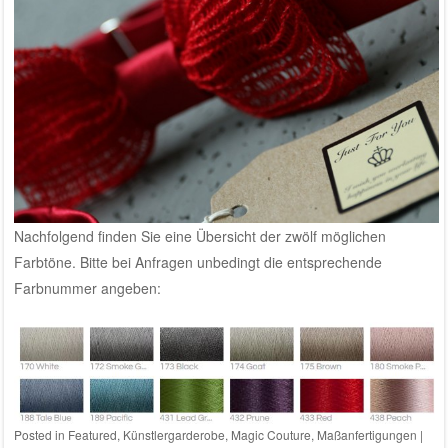
Nachfolgend finden Sie eine Übersicht der zwölf möglichen
Farbtöne. Bitte bei
Anfragen
unbedingt die entsprechende
Farbnummer angeben:
Posted in
Featured
,
Künstlergarderobe
,
Magic Couture
,
Maßanfertigungen
|