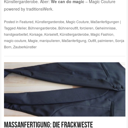
Künstlergarderobe. Aber:
We can do magic
– Magic Couture
powered by
traditionsWerk
.
Posted in
Featured
,
Künstlergarderobe
,
Magic Couture
,
Maßanfertigungen
|
Tagged
Atelier
,
Bühnengarderobe
,
Bühnenoutfit
,
forcieren
,
Geheimnisse
,
handgearbeitet
,
Korsage
,
Korselett
,
Künstlergarderobe
,
Magic Fashion
,
magic-couture
,
Magie
,
manipulieren
,
Maßanfertigung
,
Outfit
,
palmieren
,
Sonja
Born
,
Zauberkünstler
Maßanfertigung: Die Frackweste