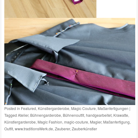
Posted in
Featured
,
Künstlergarderobe
,
Magic Couture
,
Maßanfertigungen
|
Tagged
Atelier
,
Bühnengarderobe
,
Bühnenoutfit
,
handgearbeitet
,
Krawatte
,
Künstlergarderobe
,
Magic Fashion
,
magic-couture
,
Magier
,
Maßanfertigung
,
Outfit
,
www.traditionsWerk.de
,
Zauberer
,
Zauberkünstler