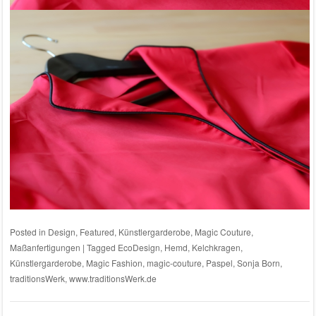
Posted in
Design
,
Featured
,
Künstlergarderobe
,
Magic Couture
,
Maßanfertigungen
|
Tagged
EcoDesign
,
Hemd
,
Kelchkragen
,
Künstlergarderobe
,
Magic Fashion
,
magic-couture
,
Paspel
,
Sonja Born
,
traditionsWerk
,
www.traditionsWerk.de