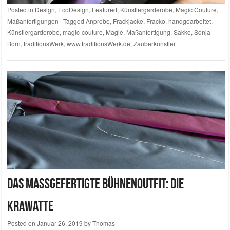
Posted in
Design
,
EcoDesign
,
Featured
,
Künstlergarderobe
,
Magic Couture
,
Maßanfertigungen
|
Tagged
Anprobe
,
Frackjacke
,
Fracko
,
handgearbeitet
,
Künstlergarderobe
,
magic-couture
,
Magie
,
Maßanfertigung
,
Sakko
,
Sonja
Born
,
traditionsWerk
,
www.traditionsWerk.de
,
Zauberkünstler
Das maßgefertigte Bühnenoutfit: Die
Krawatte
Posted on
Januar 26, 2019
by
Thomas