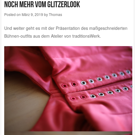
Noch mehr vom Glitzerlook
Posted on
März 9, 2019
by
Thomas
Und weiter geht es mit der Präsentation des maßgeschneiderten
Bühnen-outfits aus dem
Atelier von traditionsWerk
.