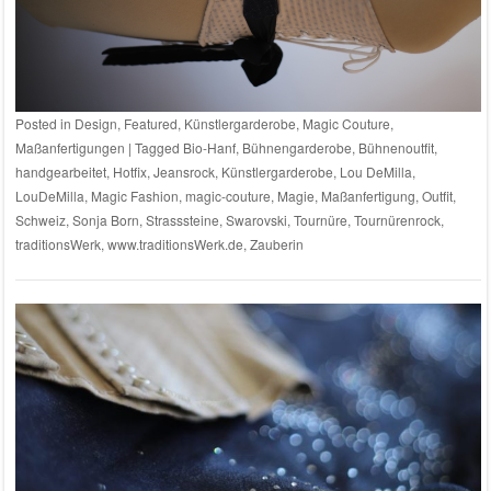
Posted in
Design
,
Featured
,
Künstlergarderobe
,
Magic Couture
,
Maßanfertigungen
|
Tagged
Bio-Hanf
,
Bühnengarderobe
,
Bühnenoutfit
,
handgearbeitet
,
Hotfix
,
Jeansrock
,
Künstlergarderobe
,
Lou DeMilla
,
LouDeMilla
,
Magic Fashion
,
magic-couture
,
Magie
,
Maßanfertigung
,
Outfit
,
Schweiz
,
Sonja Born
,
Strasssteine
,
Swarovski
,
Tournüre
,
Tournürenrock
,
traditionsWerk
,
www.traditionsWerk.de
,
Zauberin