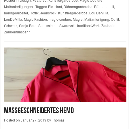
Posted in
Design
,
Featured
,
Künstlergarderobe
,
Magic Couture
,
Maßanfertigungen
|
Tagged
Bio-Hanf
,
Bühnengarderobe
,
Bühnenoutfit
,
handgearbeitet
,
Hotfix
,
Jeansrock
,
Künstlergarderobe
,
Lou DeMilla
,
LouDeMilla
,
Magic Fashion
,
magic-couture
,
Magie
,
Maßanfertigung
,
Outfit
,
Schweiz
,
Sonja Born
,
Strasssteine
,
Swarovski
,
traditionsWerk
,
Zauberin
,
Zauberkünstlerin
Maßgeschneidertes Hemd
Posted on
Januar 27, 2019
by
Thomas