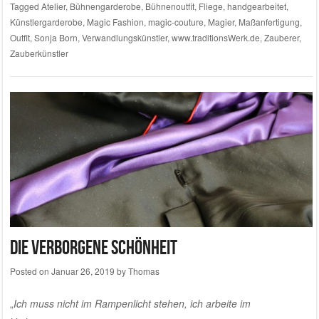
Tagged
Atelier
,
Bühnengarderobe
,
Bühnenoutfit
,
Fliege
,
handgearbeitet
,
Künstlergarderobe
,
Magic Fashion
,
magic-couture
,
Magier
,
Maßanfertigung
,
Outfit
,
Sonja Born
,
Verwandlungskünstler
,
www.traditionsWerk.de
,
Zauberer
,
Zauberkünstler
Die verborgene Schönheit
Posted on
Januar 26, 2019
by
Thomas
„
Ich muss nicht im Rampenlicht stehen, ich arbeite im