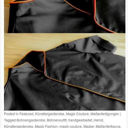
Posted in
Featured
,
Künstlergarderobe
,
Magic Couture
,
Maßanfertigungen
|
Tagged
Bühnengarderobe
,
Bühnenoutfit
,
handgearbeitet
,
Hemd
,
Künstlergarderobe
,
Magic Fashion
,
magic-couture
,
Magier
,
Maßanfertigung
,