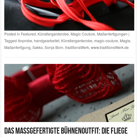
Posted in
Featured
,
Künstlergarderobe
,
Magic Couture
,
Maßanfertigungen
|
Tagged
Anprobe
,
handgearbeitet
,
Künstlergarderobe
,
magic-couture
,
Magie
,
Maßanfertigung
,
Sakko
,
Sonja Born
,
traditionsWerk
,
www.traditionsWerk.de
Das maßgefertigte Bühnenoutfit: Die Fliege