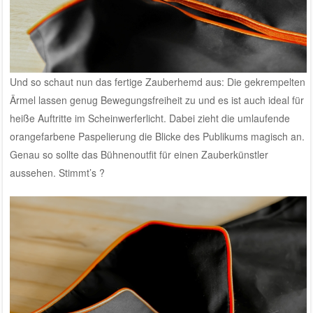
Und so schaut nun das fertige Zauberhemd aus: Die gekrempelten
Ärmel lassen genug Bewegungsfreiheit zu und es ist auch ideal für
heiße Auftritte im Scheinwerferlicht. Dabei zieht die umlaufende
orangefarbene Paspelierung die Blicke des Publikums magisch an.
Genau so sollte das Bühnenoutfit für einen Zauberkünstler
aussehen. Stimmt’s ?